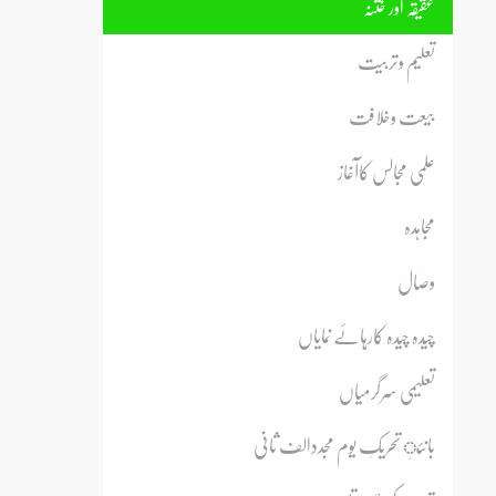
عقیقہ اور ختنہ
تعلیم وتربیت
بیعت وخلافت
علمی مجالس کاآغاز
مجاہدہ
وصال
چیدہ چیدہ کارہائے نمایاں
تعلیمی سرگرمیاں
بانئِ تحریکِ یوم مجددالف ثانی