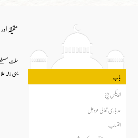
عقیقہ اور خ
سنت مصطفےٰ 
یہی لالہ غلام
باب
انڈیکس پیج
حمدِ باری تعالیٰ عزوجل
انتساب