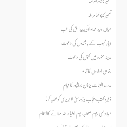
تعمیرکاتیسرامرحلہ
تعمیرکاچوتھامرحلہ
میاں ولیداحمدجوادکی پیدائش کی خب
دیارِمحبوب کے باشندوں کی دعوت
مدینہ منورہ میں کتوں کی دعوت
رفاہی اداروں کاقیام
مدرسۃالبنات یزمان بہالپور کا قیام
ذخیرۂ کتب پنجاب یونیورسٹی لائبریری کوعطیہ کرنا
میلاد نبی ،یوم صحابہ، یوم اولیاء اللہ منانے کااہتمام
یوم حضرت صدیقِ اکبر رضی اللہ تعالیٰ عنہ