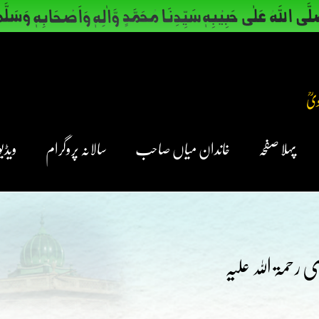
پہلا صفحہ
خاندان میاں صاحب
سالانہ پروگرام
ویڈیو
حمۃ اللہ علیہ