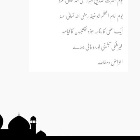
یوم امام اعظم ابوحنیفہ رضی اللہ تعالیٰ عنہ
ٓایک علمی کارنامہ حوزہ نقشبندیہ کاقیام
غیرملکی تبلیغی اورروحانی دورے
اغراض ومقاصد