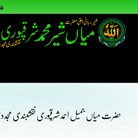
حضرت میاں جمیل احمدشرقپوری نقشبندی مجددی ر