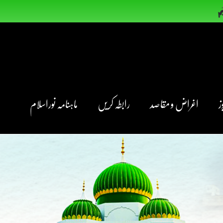
ز
اغراض و مقاصد
رابطہ کریں
ماہنامہ نوراسلام