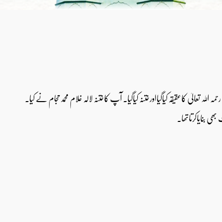
الیٰ کاعقیقہ کیاگیااورختنہ کیاگیا۔ آپ کاختنہ لالہ غلام محمدحجام نے کیا۔
 بھی بنایاکرتاتھا۔