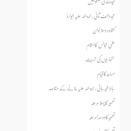
قیدوبند کی صعوبتیں
مجددالف ثانی رحمۃ اللہ علیہ ایوارڈ
کشادہ دسترخوان
علمی مجالس کااہتمام
لکھاریوں کی تربیت
مساجدکاقیام
رباطِ شیرربانی رحمۃ اللہ علیہ بنانے کے مقاصد
تعمیر کاپہلا مرحلہ
تعمیرکادوسرامرحلہ