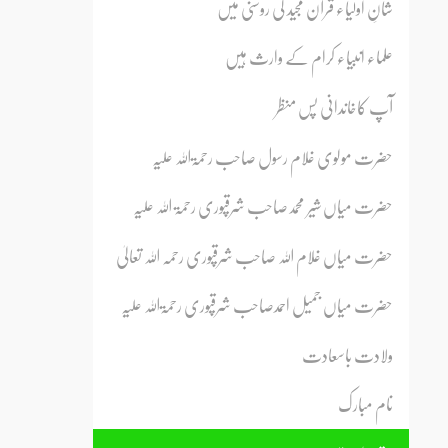
شانِ اولیاء قرآن مجید کی روشنی میں
علماء انبیاء کرام کے وارث ہیں
آپ کاخاندانی پس منظر
حضرت مولوی غلام رسول صاحب رحمۃاللہ علیہ
حضرت میاں شیر محمدصاحب شرقپوری رحمۃ اللہ علیہ
حضرت میاں غلام اللہ صاحب شرقپوری رحمہ اللہ تعالیٰ
حضرت میاں جمیل احمدصاحب شرقپوری رحمۃاللہ علیہ
ولادت باسعادت
نام مبارک