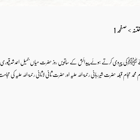
تنہ > صفحہ 1
ﷺکی پیروی کرتے ہوئے پیدائش کے ساتویں روز حضرت میاں جمیل احمدشرقپوری رحمہ اللہ تع
 محمد حجام قبلہ حضرت شیرربانی رحمۃ اللہ علیہ اور حضرت ثانی لاثانی رحمۃ اللہ علیہ کی حجامت