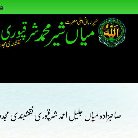
صاحبزادہ میاں جلیل احمد شرقپوری نقشبندی مجددی 