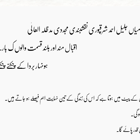
میاں جلیل احمد شرقپوری نقشبندی مجددی مد ظلہ العا لٰی
اقبال مند اور بلند قسمت والوں ک بار
ہونہار بردا کے چکنے چ
ں کے پیٹ میں ہوتا ہے کہ اس کی زندگی کے تین نہایت اہم فیصلے ہو جاتے ہیں۔