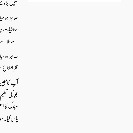
نہیں بڑہ سک
صاحبزادہ می
معاشیات پڑھن
سے ملا ہے و
فخر المشائخ
آپ کا بچپن 
پاس کیا۔ ۱۹۸۶ میں گریجویٹ ہوئے۔ اور پھر پنجاب یونیورسٹی میں ایم اے اکنامکس کے لیے داخل ہوئے اور اللہ تعالٰی کے فضل وکرم سے ۱۹۸۸ میں یہ امتحان بھی پاس کر لیا۔