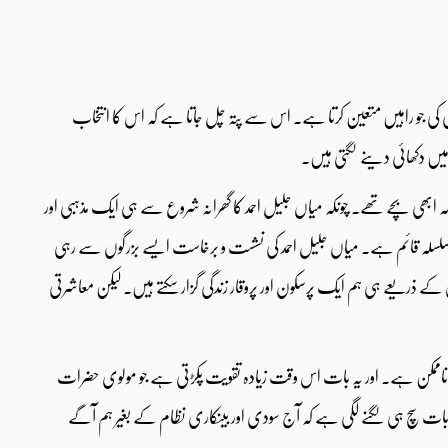
 زندگی کی جو راہیں متعین کرتا ہے۔ اس سے پتہ چل جاتا ہے کہ اس کا انتخاب
 میں دکھائی دینے لگتی ہیں۔
کہ ابھی بچے تھے۔ چونکہ میاں جلیل احمد کا گھرانہ شروع سے ہی ایک مذہبی اور
کا سلسلہ قائم ہے۔ میاں جلیل احمد کی نشست و برخاست ایسے بزرگوں سے رہی
 ذریعے ہی ہم ایک پرسکون اور پروقار زندگی گزار سکتے ہیں۔ لیکن معاشرتی
ناممکن ہے۔ اور یہ بات اس وقت زیادہ تقویت پکڑتی ہے جو مولوی حضرات
ت سچ ہی لگنے لگی ہے کہ آج سودی اور بینکاری نظام کے بغیر ہم آگے