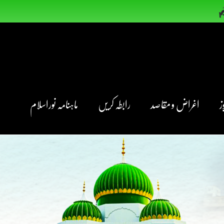
ز
اغراض و مقاصد
رابطہ کریں
ماہنامہ نوراسلام