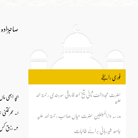
صاحبزادہ 
فوری رابطے
حضرت مجددالف ثانی شیخ احمد فاروقی سرہندی رحمتہ اللہ
بچہ ابھی ما
علیہ
۱۔ عمر کتنی ہو گی۔
مدرسہ دارالمبلغین حضرت میاں صاحب رحمتہ اللہ علیہ
۲۔ رزق کس قدر پائے گا۔
جامعہ شیرِربانی برائے طالبات