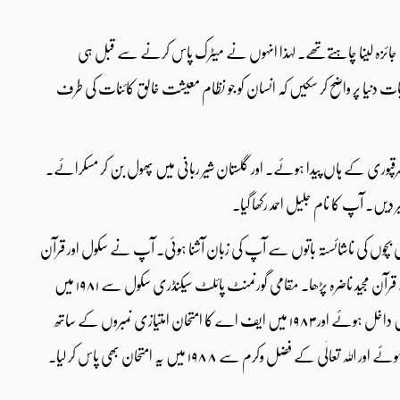
ظر سے جائزہ لینا چاہتےتھے۔ لہذا انہوں نے میٹرک پاس کرنے سے قبل ہی
ہ بات دنیا پر واضح کر سکیں کہ انسان کو جو نظام معیشت خالق کائنات کی طرف
۱۳۸ھ بروز منگل حضرت میان جمیل احمد شرقپوری کے ہاں پیدا ہوئے۔ اور گلستان شیر ربانی میں پھول بن کر مسکرائے۔
۔ آپ کا نام جلیل احمد رکھا گیا۔
ہی بچوں کی ناشائستہ باتوں سے آپ کی زبان آشنا ہوئی۔ آپ نے سکول اور قرآن
مجید کی تعلیم ایک ساتھ شروع کی۔ میاں صاحب والی مسجد میں حضرت قاری غلام محمد صاحب سے قرآن مجید ناضرہ پڑھا۔ مقامی گورنمنٹ پائلٹ سیکنڈری سکول سے ۱۹۸۱ میں
میٹرک کا امتحان سائنس مضامین کے ساتھ پاس کر لیا۔ پھر گورنمنٹ اسلامیہ کالج ریلوے روڈ لاہور میں داخل ہوئے اور ۱۹۸۳ میں ایف اے کا امتحان امتیازی نمبروں کے ساتھ