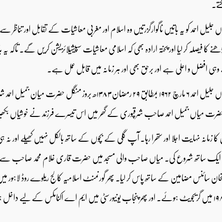
تے۔
اں جلیل احمد کو یہ باتیں ناگوارگزرتیں وہ اسلام اور مغربی معاشیات کے تقابل اور تنا
ے کا فیصلہ کر لیا اور پختہ ارادہ بھی کہ اسلامی معاشیات سپیشیلائزیشن کریں گے۔ تاکہ ی
ہی افضل و اعلٰی ہے اور برحق بھی اور ہر زمانہ میں قابل عمل ہے۔
صاحبزادہ میاں جلیل احمد ۶ مارچ ۱۹۶۲ بمطابق ۲۹ رمضان ۳
 حضرت میاں جمیل احمد صاحب شرقپوری کے گھر میں اس تیسرے فرزند نے خوشیاں بکھیر دیں
کا زمانہ نہایت اجلا اور ستھرا رہا۔ آپ گلی کے بچوں کے ساتھ بالکل نہیں کھیلے اور نہ 