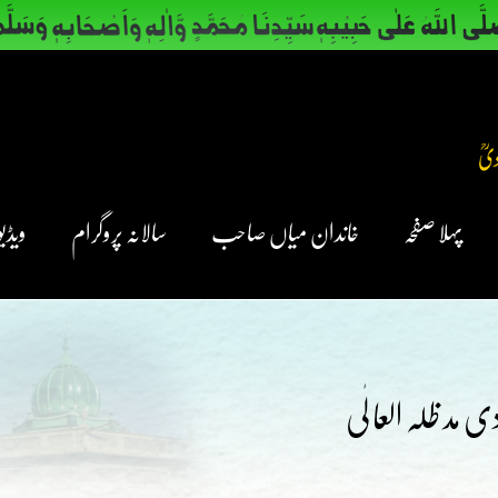
پہلا صفحہ
خاندان میاں صاحب
سالانہ پروگرام
ویڈیو
مد ظلہ العا لٰی