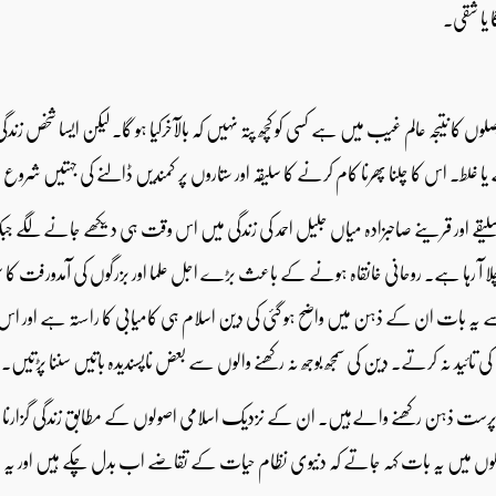
لوں کا نتیجہ عالم غیب میں ہے کسی کو کچھ پتہ نہیں کہ بالآخرکیا ہو گا۔ لیکن ایسا شخص
غلط۔ اس کا چلنا پھرنا کام کرنے کا سلیقہ اور ستاروں پر کمندیں ڈالنے کی جہتیں شروع
سلیقے اور قرینے صاحبزادہ میاں جلیل احمد کی زندگی میں اس وقت ہی دیکھے جانے لگے جب
 چلا آ رہا ہے۔ روحانی خانقاہ ہونے کے باعث بڑے اجل علما اور بزرگوں کی آمدورفت 
 بات ان کے ذہن میں واضح ہو گئی کی دین اسلام ہی کامیابی کا راستہ ہے اور اس کے
تائید نہ کرتے۔ دین کی سمجھ بوجھ نہ رکھنے والوں سے بعض ناپسندیدہ باتیں سننا پڑتیں۔
ہ پرست ذہن رکھنے والےہیں۔ ان کے نزدیک اسلامی اصولوں کے مطابق زندگی گزارنا 
لوں میں یہ بات کہہ جاتے کہ دنیوی نظام حیات کے تقاضے اب بدل چکے ہیں اور یہ با