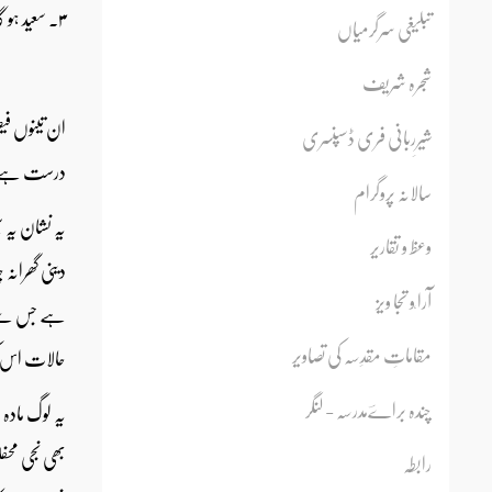
۳۔ سعید ہو گا یا شقی۔
تبلیغی سرگرمیاں
شجرہ شریف
ان تینوں فیص
شیرِربانی فری ڈسپنسری
درست ہے یا 
سالانہ پروگرام
یہ نشان یہ 
وعظ و تقاریر
دینی گھرانہ
آرا ٗو تجا ویز
ہے جس سے یہ
مقاماتِ مقدِسہ کی تصاویر
حالات اس کی 
چندہ براےؔمدرسہ - لنگر
یہ لوگ ماد
بھی نجی محف
رابطہ