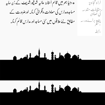
آرا ٗو تجا ویز
* دنیا بھر میں قائم آستانہ عالیہ شرقپورشریف کے زیر سایہ
مقاماتِ مقدِسہ
مساجدومدارس کی معاونت ونگرانی کرنا۔ اورضرورت کے
کی تصاویر
چندہ براےؔمدرسہ
مطابق نئےعلاقوں میں نئی مساجد اور مدارس قائم کرنا۔
- لنگر
رابطہ