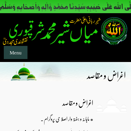
Menu
اغراض و مقاصد
اغراض و مقاصد
* ماہانہ و ہفتہ وار اصلا حی پروگرام ۔