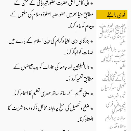
* ولی کامل اعلٰی حضرت حضورشیرِربانیؒ کے مشن کے
مطابق دنیا بھرمیں حضورعلیہ الصلٰوۃ و سلام کی سنتؔوں کے
فوری رابطے
حضرت مجددالف
پیغام کو عام کرنا۔
ثانی شیخ احمد فاروقی
سرہندی رحمتہ اللہ
* بزرگانِ دین اولیا و کرام کی دین اسلام کے بارے میں
علیہ
مدرسہ دارالمبلغین
خدمات کو اجاگر کرنا۔
حضرت میاں
صاحب رحمتہ اللہ
علیہ
* دارالمبلؔغین اور جامعہ کی عمارات کو جدیدتقاضوں کے
جامعہ شیرِربانی
مطابق تعمیر کروانا۔
برائے طالبات
تبلیغی سرگرمیاں
* دینی تعلیم کے ساتھ ساتھ عصری تعلیم کا اہتمام کرنا۔
شجرہ شریف
شیرِربانی فری
* ضلع و تحصیل کی سطح پر ماہانہ محافل ذکر و درود شریف کا
ڈسپنسری
سالانہ پروگرام
انعقاد کرنا۔
وعظ و تقاریر